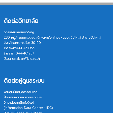
ติดต่อวิทยาลัย
วิทยาลัยเทคนิคบัวใหญ่
230 หมู่.4 ถนนดอนขุนสนิท-ตะคร้อ ตำบลหนองแจ้งใหญ่ อำเภอบัวใหญ่
จังหวัดนครราชสีมา 30120
โทรศัพท์:044-461956
โทรสาร :044-461957
อีเมล
saraban@bic.ac.th
ติดต่อผู้ดูแลระบบ
งานศูนย์ข้อมูลสารสนเทศ
ฝ่ายแผนงานและความร่วมมือ
วิทยาลัยเทคนิคบัวใหญ่
(Information Data Center : IDC)