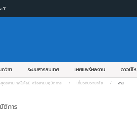
ลยี”
กวิชา
ระบบสารสนเทศ
เผยแพร่ผลงาน
ดาวน์โ
ูตรสายเทคโนโลยี หรือสายปฏิบัติการ
เกี่ยวกับวิทยาลัย
งาน
ัติการ