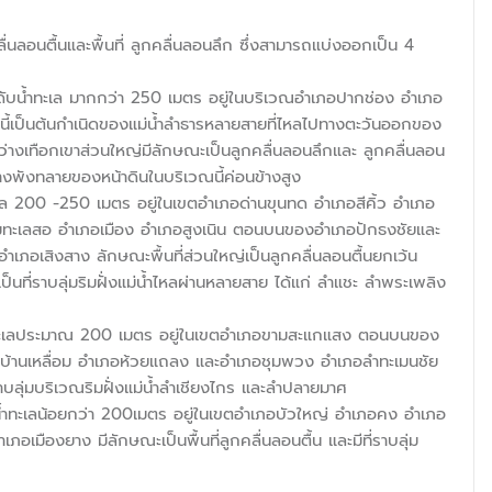
กคลื่นลอนตื้นและพื้นที่ ลูกคลื่นลอนลึก ซึ่งสามารถแบ่งออกเป็น 4
ะดับน้ำทะเล มากกว่า 250 เมตร อยู่ในบริเวณอำเภอปากช่อง อำเภอ
านี้เป็นต้นกำเนิดของแม่น้ำลำธารหลายสายที่ไหลไปทางตะวันออกของ
ว่างเทือกเขาส่วนใหญ่มีลักษณะเป็นลูกคลื่นลอนลึกและ ลูกคลื่นลอน
างพังทลายของหน้าดินในบริเวณนี้ค่อนข้างสูง
ล 200 -250 เมตร อยู่ในเขตอำเภอด่านขุนทด อำเภอสีคิ้ว อำเภอ
ทะเลสอ อำเภอเมือง อำเภอสูงเนิน ตอนบนของอำเภอปักธงชัยและ
ภอเสิงสาง ลักษณะพื้นที่ส่วนใหญ่เป็นลูกคลื่นลอนตื้นยกเว้น
เป็นที่ราบลุ่มริมฝั่งแม่น้ำไหลผ่านหลายสาย ได้แก่ ลำแชะ ลำพระเพลิง
บน้ำทะเลประมาณ 200 เมตร อยู่ในเขตอำเภอขามสะแกแสง ตอนบนของ
้านเหลื่อม อำเภอห้วยแถลง และอำเภอชุมพวง อำเภอลำทะเมนชัย
ี่ราบลุ่มบริเวณริมฝั่งแม่น้ำลำเชียงไกร และลำปลายมาศ
น้ำทะเลน้อยกว่า 200เมตร อยู่ในเขตอำเภอบัวใหญ่ อำเภอคง อำเภอ
มืองยาง มีลักษณะเป็นพื้นที่ลูกคลื่นลอนตื้น และมีที่ราบลุ่ม