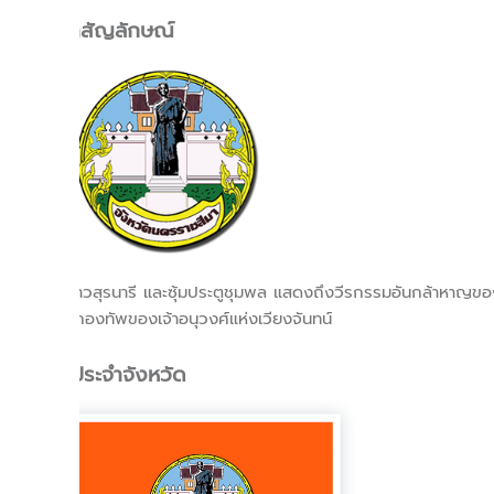
ตราสัญลักษณ์
รูปท้าวสุรนารี และซุ้มประตูชุมพล แสดงถึงวีรกรรมอันกล้าหาญของท
จากกองทัพของเจ้าอนุวงศ์แห่งเวียงจันทน์
ธงประจำจังหวัด