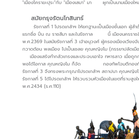
"เมืองโคราฆะปุระ"กับ "เมืองเสมา" มา ผูกเป็นนามเมืองใหม่เ
สมัยกรุงรัตนโกสินทร์
รัชกาลที่ 1 โปรดเกล้าฯ ให้ยกฐานะเป็นเมืองชั้นเอก ผู้สำเ
แรกชื่อ ปิ่น ณ ราชสีมา และในรัชกาล นี้ เมืองนครราชสีมา
พ.ศ.2369 ในสมัยรัชกาลที่ 3 เจ้าอนุวงศ์ ผู้ครองเมือง
กวาดต้อน พลเมือง ไปเป็นเชลย คุณหญิงโม (ภรรยาปลัดเมือ
เมืองแสร้งทำกลัวเกรงและประจบเอาใจ ทหารลาว เมื่อถูกกว
พอได้โอกาส คุณหญิงโม ก็จัด กองทัพโจมตีกองทัพเวียง
รัชกาลที่ 3 จึงทรงพระกรุณาโปรดเกล้าฯ สถาปนา คุณหญ
รัชกาลที่ 5 ได้โปรดเกล้าฯ ให้รวบรวมหัวเมืองในเขตที
พ.ศ.2434 (ร.ศ.110)