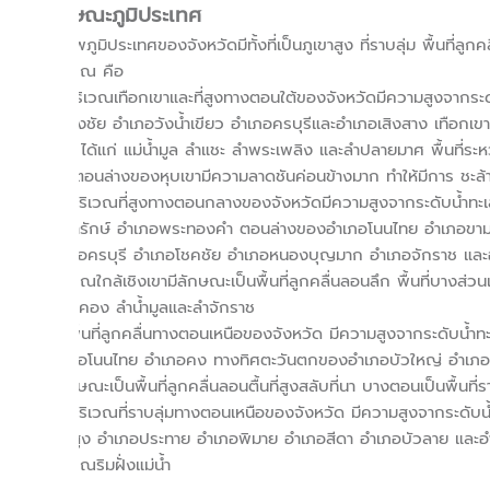
ลักษณะภูมิประเทศ
สภาพภูมิประเทศของจังหวัดมีทั้งที่เป็นภูเขาสูง ที่ราบลุ่ม พื้นที่ลู
บริเวณ คือ
1) บริเวณเทือกเขาและที่สูงทางตอนใต้ของจังหวัดมีความสูงจากร
ปักธงชัย อำเภอวังน้ำเขียว อำเภอครบุรีและอำเภอเสิงสาง เทือกเข
ภาค ได้แก่ แม่น้ำมูล ลำแชะ ลำพระเพลิง และลำปลายมาศ พื้นที่ระห
ตื้น ตอนล่างของหุบเขามีความลาดชันค่อนข้างมาก ทำให้มีการ ชะล้
2) บริเวณที่สูงทางตอนกลางของจังหวัดมีความสูงจากระดับน้ำทะเ
เทพารักษ์ อำเภอพระทองคำ ตอนล่างของอำเภอโนนไทย อำเภอขาม
อำเภอครบุรี อำเภอโชคชัย อำเภอหนองบุญมาก อำเภอจักราช และอำเ
บริเวณใกล้เชิงเขามีลักษณะเป็นพื้นที่ลูกคลื่นลอนลึก พื้นที่บางส่วน
ลำตะคอง ลำน้ำมูลและลำจักราช
3) พื้นที่ลูกคลื่นทางตอนเหนือของจังหวัด มีความสูงจากระดั
อำเภอโนนไทย อำเภอคง ทางทิศตะวันตกของอำเภอบัวใหญ่ อำเภอบ
มีลักษณะเป็นพื้นที่ลูกคลื่นลอนตื้นที่สูงสลับที่นา บางตอนเป็นพื้นท
4) บริเวณที่ราบลุ่มทางตอนเหนือของจังหวัด มีความสูงจากระดับ
โนนสูง อำเภอประทาย อำเภอพิมาย อำเภอสีดา อำเภอบัวลาย และอำเภอเ
บริเวณริมฝั่งแม่น้ำ