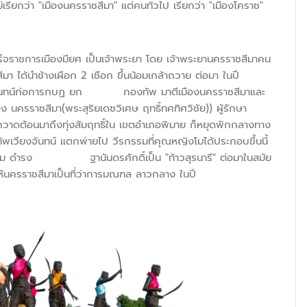
รียกว่า "เมืองนครราชสีมา" แต่คนทั่วไป เรียกว่า "เมืองโคราช"
ร็จราชการเมืองมียศ เป็นเจ้าพระยา โดย เจ้าพระยานครราชสีมาคน
 ได้นำช้างเผือก 2 เชือก ขึ้นน้อมเกล้าถวาย ต่อมา ในปี
เวียงจันทน์ก่อการกบฏ ยก กองทัพ มาตีเมืองนครราชสีมาและ
ง นครราชสีมา(พระสุริยเดชวิเศษ ฤทธิ์ทศทิศวิชัย)) ผู้รักษา
าดต้อนมาถึงทุ่งสัมฤทธิ์ใน เขตอำเภอพิมาย ก็หยุดพักกลางทาง
จันทน์ แตกพ่ายไป วีรกรรมที่คุณหญิงโมได้ประกอบขึ้นนี้
ิงโม ดำรง ฐานันดรศักดิ์เป็น "ท้าวสุรนารี" ต่อมาในสมัย
่ราบสูงให้นครราชสีมาเป็นที่ว่าการมณฑล ลาวกลาง ในปี