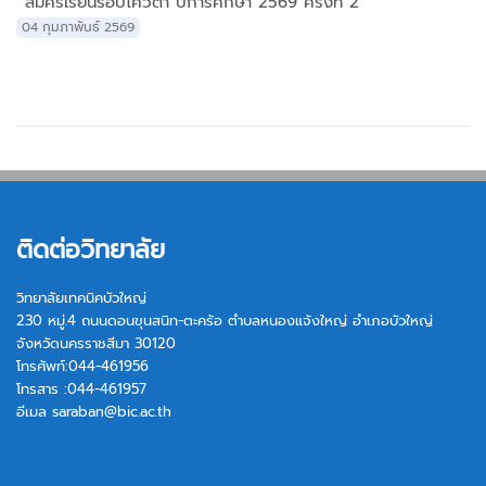
สมัครเรียนรอบโควตา ปีการศึกษา 2569 ครั้งที่ 2
04 กุมภาพันธ์ 2569
ติดต่อวิทยาลัย
วิทยาลัยเทคนิคบัวใหญ่
230 หมู่.4 ถนนดอนขุนสนิท-ตะคร้อ ตำบลหนองแจ้งใหญ่ อำเภอบัวใหญ่
จังหวัดนครราชสีมา 30120
โทรศัพท์:044-461956
โทรสาร :044-461957
อีเมล
saraban@bic.ac.th