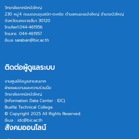
วิทยาลัยเทคนิคบัวใหญ่
230 หมู่.4 ถนนดอนขุนสนิท-ตะคร้อ ตำบลหนองแจ้งใหญ่ อำเภอบัวใหญ่
จังหวัดนครราชสีมา 30120
โทรศัพท์:044-461956
โทรสาร :044-461957
อีเมล
saraban@bic.ac.th
ติดต่อผู้ดูแลระบบ
งานศูนย์ข้อมูลสารสนเทศ
ฝ่ายแผนงานและความร่วมมือ
วิทยาลัยเทคนิคบัวใหญ่
(Information Data Center : IDC)
BuaYai Technical College.
© Copyright 2025 All Rights Reserved.
อีเมล :
idc@bic.ac.th
สังคมออนไลน์