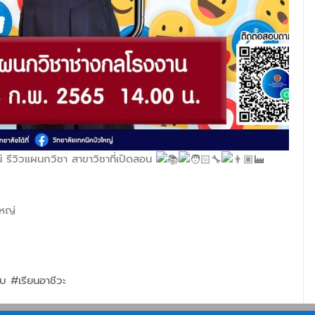
์ รีวิวแผนกวิชา สาขาวิชาที่เปิดสอน
หญ่
อบ
#เรียนอาชีวะ