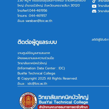
230 หมู่.4 ถนนดอนขุนสนิท-ตะคร้อ ตำบลหนองแจ้ง
วิทยาลัย
ใหญ่ อำเภอบัวใหญ่ จังหวัดนครราชสีมา 30120
วิทยาลัย
โทรศัพท์:044-461956
วิทยาลัย
โทรสาร :044-461957
อีเมล
saraban@bic.ac.th
สถิติผู้ใช้บริ
ติดต่อผู้ดูแลระบบ
งานศูนย์ข้อมูลสารสนเทศ
ฝ่ายแผนงานและความร่วมมือ
วิทยาลัยเทคนิคบัวใหญ่
(Information Data Center : IDC)
BuaYai Technical College.
© Copyright 2025 All Rights Reserved.
อีเมล :
idc@bic.ac.th