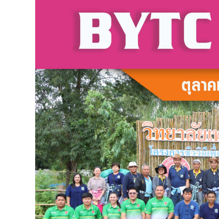
2
3
4
5